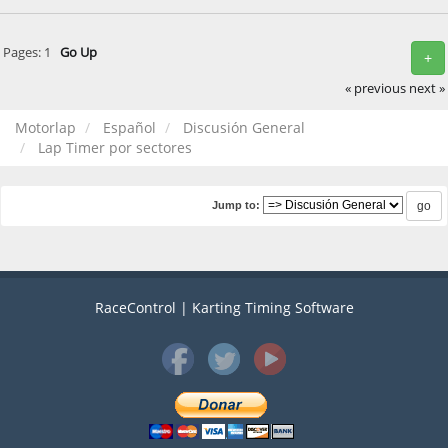
Pages:
1
Go Up
+
« previous
next »
Motorlap
Español
Discusión General
Lap Timer por sectores
Jump to:
RaceControl | Karting Timing Software