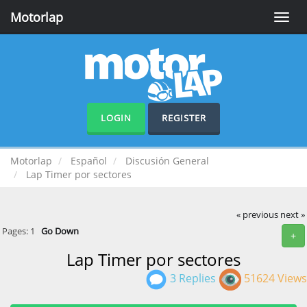
Motorlap
Toggle
naviga
LOGIN
REGISTER
Motorlap
Español
Discusión General
Lap Timer por sectores
« previous
next »
Pages:
1
Go Down
+
Lap Timer por sectores
3 Replies
51624 Views