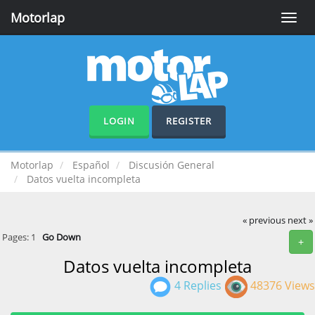
Motorlap
Toggle
naviga
LOGIN
REGISTER
Motorlap
Español
Discusión General
Datos vuelta incompleta
« previous
next »
Pages:
1
Go Down
+
Datos vuelta incompleta
4 Replies
48376 Views