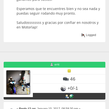
Esperamos que te encuentres bien y no sea nada y
puedas seguir rodando muy pronto.
Saludossssssss y gracias por confiar en nosotros y
en Motorlap!
Logged
ertt
46
+0/-1
«
Reply #2 on:
January 15, 2017, 08:59:30 pm »