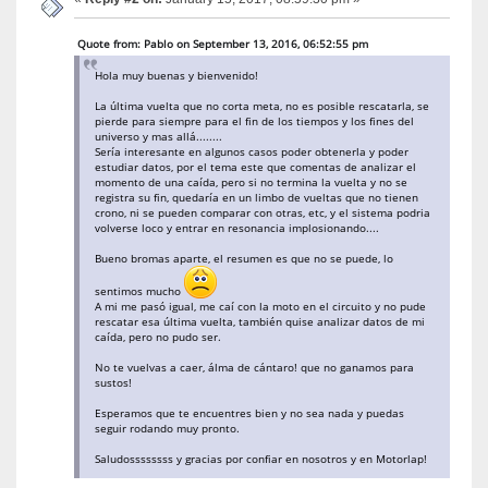
Quote from: Pablo on September 13, 2016, 06:52:55 pm
Hola muy buenas y bienvenido!
La última vuelta que no corta meta, no es posible rescatarla, se
pierde para siempre para el fin de los tiempos y los fines del
universo y mas allá........
Sería interesante en algunos casos poder obtenerla y poder
estudiar datos, por el tema este que comentas de analizar el
momento de una caída, pero si no termina la vuelta y no se
registra su fin, quedaría en un limbo de vueltas que no tienen
crono, ni se pueden comparar con otras, etc, y el sistema podria
volverse loco y entrar en resonancia implosionando....
Bueno bromas aparte, el resumen es que no se puede, lo
sentimos mucho
A mi me pasó igual, me caí con la moto en el circuito y no pude
rescatar esa última vuelta, también quise analizar datos de mi
caída, pero no pudo ser.
No te vuelvas a caer, álma de cántaro! que no ganamos para
sustos!
Esperamos que te encuentres bien y no sea nada y puedas
seguir rodando muy pronto.
Saludossssssss y gracias por confiar en nosotros y en Motorlap!