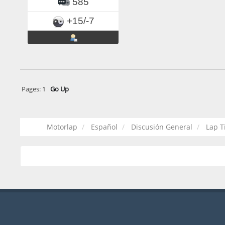
585
+15/-7
Pages:
1
Go Up
Motorlap
Español
Discusión General
Lap T