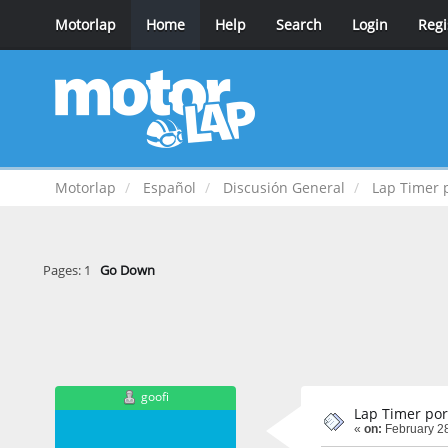
Motorlap
Home
Help
Search
Login
Regi
Motorlap
Español
Discusión General
Lap Timer 
Pages:
1
Go Down
goofi
Lap Timer por
«
on:
February 28