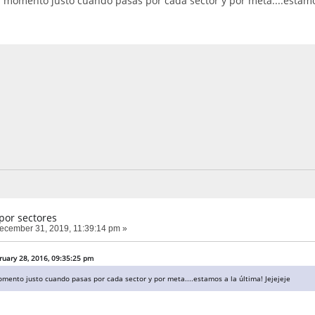
el momento justo cuando pasas por cada sector y por meta....estamos
por sectores
cember 31, 2019, 11:39:14 pm »
ruary 28, 2016, 09:35:25 pm
omento justo cuando pasas por cada sector y por meta....estamos a la última! Jejejeje