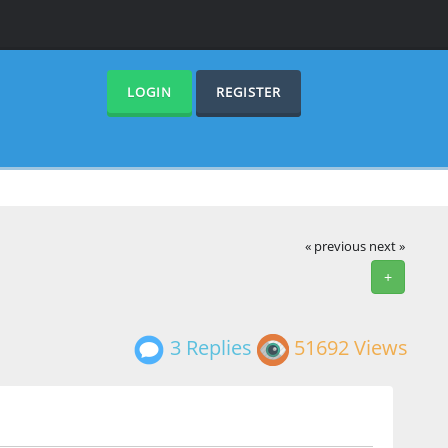
LOGIN
REGISTER
« previous
next »
+
3 Replies
51692 Views