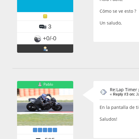
Cómo se ve esto ?
Un saludo,
3
+0/-0
Pablo
Re:Lap Timer 
«
Reply #3 on:
Ja
En la pantalla de 
Saludos!