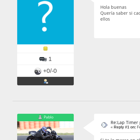
Hola buenas
Quería saber si ca
ellos
1
+0/-0
Pablo
Re:Lap Timer 
«
Reply #1 on:
Fe