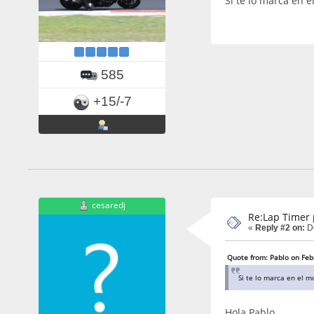
Si te lo marca en 
585
+15/-7
cesaredj
Re:Lap Timer 
«
Reply #2 on:
De
Quote from: Pablo on Feb
Si te lo marca en el m
Hola Pablo,