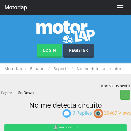
Motorlap
Toggle
naviga
LOGIN
REGISTER
Motorlap
Español
Soporte
No me detecta circuito
« previous
next »
Pages:
1
Go Down
+
No me detecta circuito
9 Replies
35469 Views
aaron_m3h