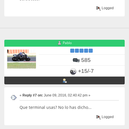
Logged
Pablo
585
+15/-7
«
Reply #7 on:
June 09, 2016, 02:40:42 pm »
Que terminal usas? No lo has dicho...
Logged