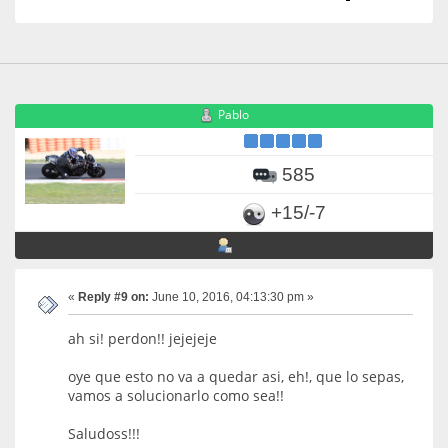
Pablo
585
+15/-7
«
Reply #9 on:
June 10, 2016, 04:13:30 pm »
ah si! perdon!! jejejeje
oye que esto no va a quedar asi, eh!, que lo sepas,
vamos a solucionarlo como sea!!
Saludoss!!!