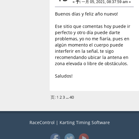
«
于:
一月 05, 2021, 08:37:59 am »
Buenos días y feliz año nuevo!
Ese sitio que comentas hoy puede ir
perfecto y otro día puede darte
problemas, yo no me fiaría, pues en
algún momento el cuerpo puede
interferir en la señal, te sigo
recomendando ubicar la antena en
zona elevada o libre de obstáculos.
Saludos!
页:
1
2
3
...
40
RaceControl | Karting Timing Software