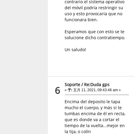
contrario el sistema operativo
del móvil podría restringir su
uso y esto provocaría que no
funcionara bien.
Esperamos que con esto se te
solucione dicho contratiempo.
Un saludo!
Soporte
/
Re:Duda gps
6
«
于:
五月 11, 2021, 09:43:46 am »
Encima del deposito le tapa
mucho el cuerpo, y más si te
tumbas encima de él en recta,
que es donde va a cortar el
tiempo de la vuelta...mejor en
la tija, o colín