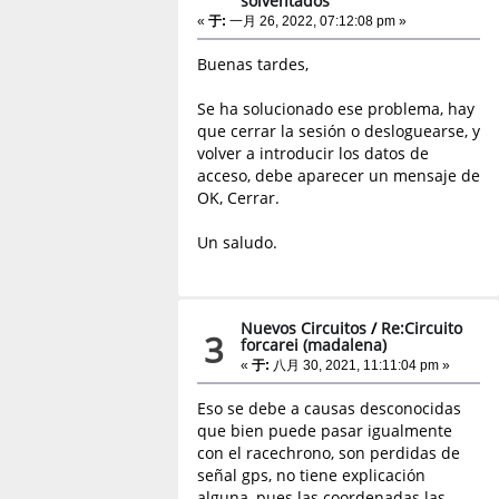
solventados
«
于:
一月 26, 2022, 07:12:08 pm »
Buenas tardes,
Se ha solucionado ese problema, hay
que cerrar la sesión o desloguearse, y
volver a introducir los datos de
acceso, debe aparecer un mensaje de
OK, Cerrar.
Un saludo.
Nuevos Circuitos
/
Re:Circuito
3
forcarei (madalena)
«
于:
八月 30, 2021, 11:11:04 pm »
Eso se debe a causas desconocidas
que bien puede pasar igualmente
con el racechrono, son perdidas de
señal gps, no tiene explicación
alguna, pues las coordenadas las