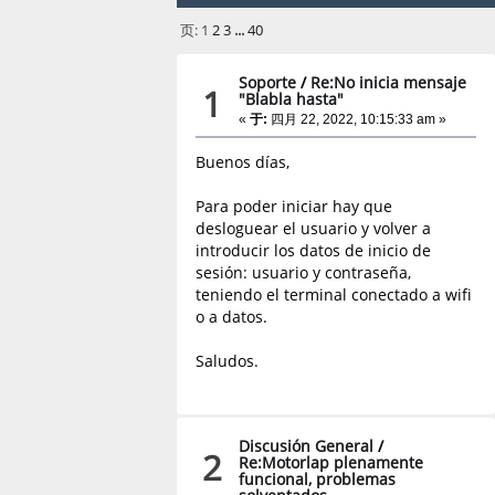
页:
1
2
3
...
40
Soporte
/
Re:No inicia mensaje
1
"Blabla hasta"
«
于:
四月 22, 2022, 10:15:33 am »
Buenos días,
Para poder iniciar hay que
desloguear el usuario y volver a
introducir los datos de inicio de
sesión: usuario y contraseña,
teniendo el terminal conectado a wifi
o a datos.
Saludos.
Discusión General
/
2
Re:Motorlap plenamente
funcional, problemas