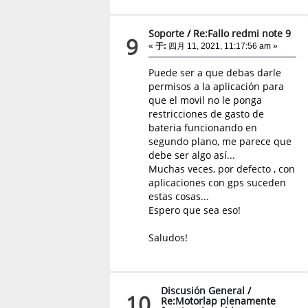
Soporte
/
Re:Fallo redmi note 9
9
«
于:
四月 11, 2021, 11:17:56 am »
Puede ser a que debas darle
permisos a la aplicación para
que el movil no le ponga
restricciones de gasto de
bateria funcionando en
segundo plano, me parece que
debe ser algo así...
Muchas veces, por defecto , con
aplicaciones con gps suceden
estas cosas...
Espero que sea eso!
Saludos!
Discusión General
/
10
Re:Motorlap plenamente