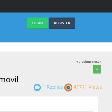
LOGIN
REGISTER
« previous
next »
+
 movil
1 Replies
41711 Views