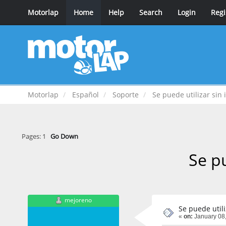
Motorlap
Home
Help
Search
Login
Regi
Motorlap
Español
Soporte
Se puede utilizar sin 
Pages:
1
Go Down
Se pu
mejoreno
Se puede utili
«
on:
January 08,