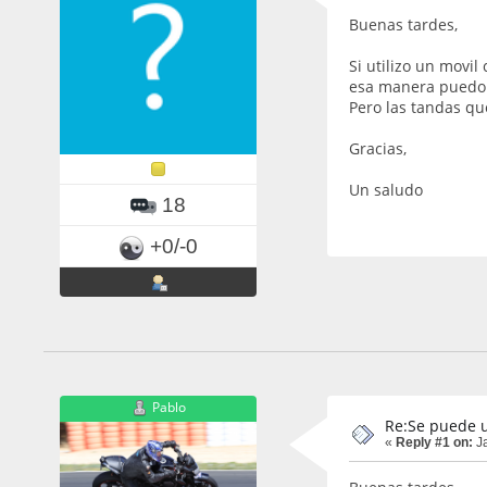
Buenas tardes,
Si utilizo un movil
esa manera puedo u
Pero las tandas qu
Gracias,
Un saludo
18
+0/-0
Pablo
Re:Se puede ut
«
Reply #1 on:
Ja