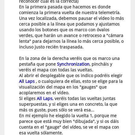
reconocer cuál es la correcta)
En la primera pasada que hacemos es donde
comienza la primera vuelta de nuestra telemetría.
Una vez localizada, debemos pausar el vídeo lo más
cerca posible a la línea que podamos y ajustamos
usando los botones que os marco con óvalos
verdes, que harán un avance o retroceso a "cámara
lenta" para dejarnos la línea lo más cerca posible, o
incluso justo recién traspasada.
En la zona de la derecha veréis que os marco una
pestaña que pone
Synchronization
, pincháis y
veréis el mapa con todas las vueltas.
Al abrir el desplegable que os indico podréis elegir
All Laps
, o cualquiera de ellas, esto se elige para la
visualización del mapa en los "gauges" que
acoplaremos en el vídeo.
Si eliges
All Laps
, veréis todas las vueltas juntas
superpuestas, y si eliges una en concreto, la que
más os guste, pues sólo se verá esa...
En mi ejemplo he elegido la vuelta 1, porque me
parece que está muy bien "dibujada", y si os dáis
cuenta en el "gauge" del vídeo, se ve el mapa con
esa vuelta sólamente.