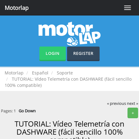
Motorlap
Toggle
naviga
LOGIN
REGISTER
Motorlap
Español
Soporte
TUTORIAL: Vídeo Telemetría con DASHWARE (fácil sencillo
100% compatible)
« previous
next »
Pages:
1
Go Down
+
TUTORIAL: Vídeo Telemetría con
DASHWARE (fácil sencillo 100%