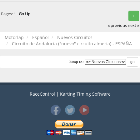
Pages:
1
Go Up
+
« previous
next »
Motorlap
Español
Nuevos Circuitos
Circuito de Andalucía ("nuevo" circuito almería) - ESPAÑA
Jump to:
RaceControl | Karting Timing Software