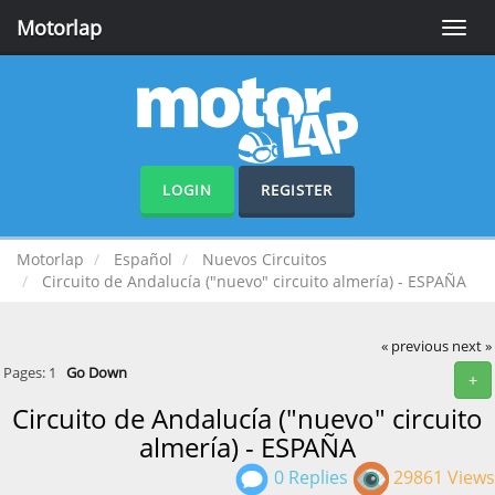
Motorlap
Toggle
naviga
LOGIN
REGISTER
Motorlap
Español
Nuevos Circuitos
Circuito de Andalucía ("nuevo" circuito almería) - ESPAÑA
« previous
next »
Pages:
1
Go Down
+
Circuito de Andalucía ("nuevo" circuito
almería) - ESPAÑA
0 Replies
29861 Views