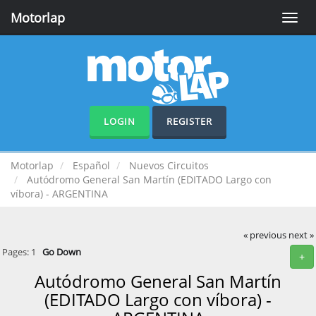
Motorlap
Toggle
naviga
LOGIN
REGISTER
Motorlap
Español
Nuevos Circuitos
Autódromo General San Martín (EDITADO Largo con
víbora) - ARGENTINA
« previous
next »
Pages:
1
Go Down
+
Autódromo General San Martín
(EDITADO Largo con víbora) -