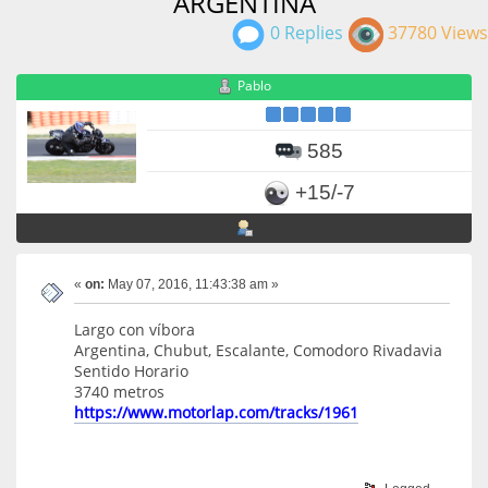
ARGENTINA
0 Replies
37780 Views
Pablo
585
+15/-7
«
on:
May 07, 2016, 11:43:38 am »
Largo con víbora
Argentina, Chubut, Escalante, Comodoro Rivadavia
Sentido Horario
3740 metros
https://www.motorlap.com/tracks/1961