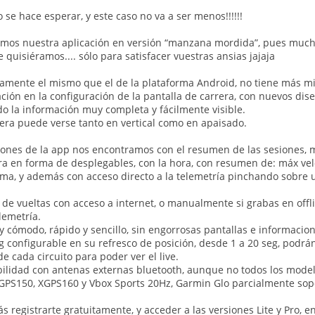
se hace esperar, y este caso no va a ser menos!!!!!!
tamos nuestra aplicación en versión “manzana mordida”, pues muc
quisiéramos.... sólo para satisfacer vuestras ansias jajaja
tamente el mismo que el de la plataforma Android, no tiene más mi
ación en la configuración de la pantalla de carrera, con nuevos dis
do la información muy completa y fácilmente visible.
rera puede verse tanto en vertical como en apaisado.
ones de la app nos encontramos con el resumen de las sesiones, m
a en forma de desplegables, con la hora, con resumen de: máx veloc
tima, y además con acceso directo a la telemetría pinchando sobre 
de vueltas con acceso a internet, o manualmente si grabas en offl
elemetría.
cómodo, rápido y sencillo, sin engorrosas pantallas e informaci
g configurable en su refresco de posición, desde 1 a 20 seg, podrán
de cada circuito para poder ver el live.
lidad con antenas externas bluetooth, aunque no todos los modelo
GPS150, XGPS160 y Vbox Sports 20Hz, Garmin Glo parcialmente sop
 registrarte gratuitamente, y acceder a las versiones Lite y Pro, e