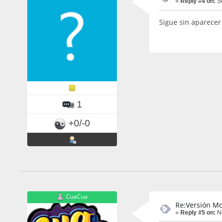
«
Reply #4 on:
Se
Sigue sin aparecer
1
+0/-0
CuaCua
Re:Versión Mo
«
Reply #5 on:
No