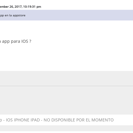
ember 26, 2017, 10:19:31 pm
app en la appstore
a app para IOS ?
ap - IOS IPHONE IPAD - NO DISPONIBLE POR EL MOMENTO