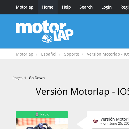
Motorlap
Home
Help
Search
Login
Regi
Motorlap
Español
Soporte
Versión Motorlap - 
Pages:
1
Go Down
Versión Motorlap - 
Pablo
Versión Motor
«
on:
June 25, 201