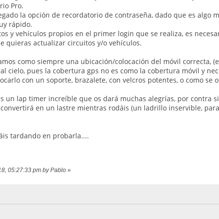
rio Pro.
gado la opción de recordatorio de contraseña, dado que es algo mu
uy rápido.
os y vehículos propios en el primer login que se realiza, es neces
e quieras actualizar circuitos y/o vehículos.
amos como siempre una ubicación/colocación del móvil correcta, (en
al cielo, pues la cobertura gps no es como la cobertura móvil y neces
rlo con un soporte, brazalete, con velcros potentes, o como se os oc
is un lap timer increíble que os dará muchas alegrías, por contra si
convertirá en un lastre mientras rodáis (un ladrillo inservible, pa
áis tardando en probarla....
018, 05:27:33 pm by Pablo
»