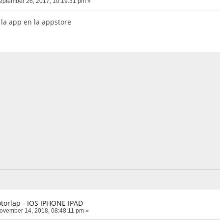
ptember 26, 2017, 10:19:31 pm »
 la app en la appstore
torlap - IOS IPHONE IPAD
vember 14, 2018, 08:48:11 pm »