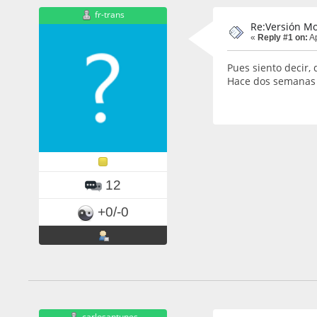
fr-trans
Re:Versión Mo
«
Reply #1 on:
Ap
Pues siento decir, 
Hace dos semanas l
12
+0/-0
carlosantunes