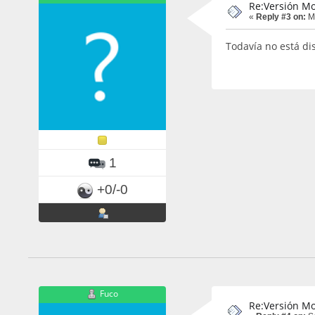
Re:Versión Mo
«
Reply #3 on:
Ma
Todavía no está di
1
+0/-0
Fuco
Re:Versión Mo