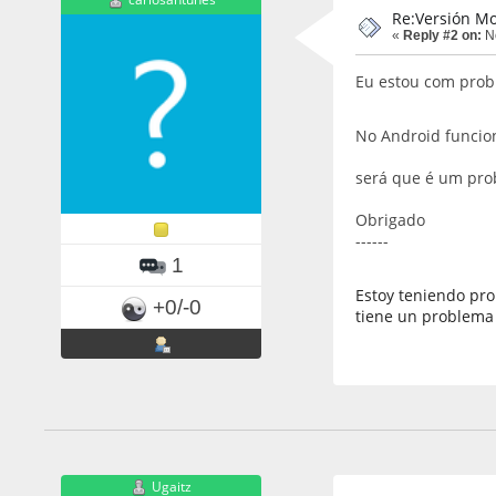
Re:Versión Mo
«
Reply #2 on:
No
Eu estou com probl
No Android funcio
será que é um pro
Obrigado
------
1
Estoy teniendo pro
+0/-0
tiene un problema
Ugaitz