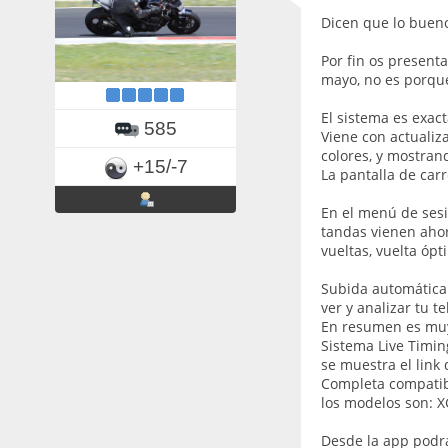
Dicen que lo bueno 
Por fin os presen
mayo, no es porque 
El sistema es exac
585
Viene con actualiz
colores, y mostran
+15/-7
La pantalla de car
En el menú de sesi
tandas vienen ahor
vueltas, vuelta óp
Subida automática 
ver y analizar tu t
En resumen es muy 
Sistema Live Timin
se muestra el link 
Completa compatibi
los modelos son: X
Desde la app podrás