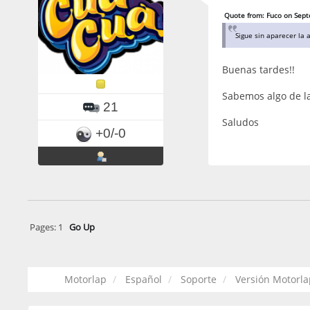
Quote from: Fuco on Sept
Sigue sin aparecer la 
Buenas tardes!!
Sabemos algo de l
21
Saludos
+0/-0
Pages:
1
Go Up
Motorlap
Español
Soporte
Versión Motorl