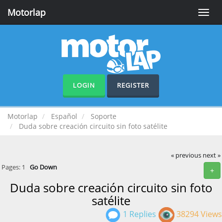
Motorlap
Toggle
naviga
LOGIN
REGISTER
Motorlap
Español
Soporte
Duda sobre creación circuito sin foto satélite
« previous
next »
Pages:
1
Go Down
+
Duda sobre creación circuito sin foto
satélite
1 Replies
38294 Views